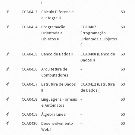
I
3º
CCA0413
Cálculo Diferencial
-
60
e Integral II
3º
CCA0414
Programação
CCA0407
60
Orientada a
(Programação
Objetos II
Orientada a Objetos
I)
3º
CCA0415
Banco de Dados II
CCA0408 (Banco de
60
Dados I)
3º
CCA0416
Arquitetura de
-
60
Computadores
4º
CCA0417
Estrutura de Dados
CCA0412 (Estrutura
60
II
de Dados I)
4º
CCA0418
Linguagens Formais
-
60
e Autômatos
4º
CCA0419
Álgebra Linear
-
60
4º
CCA0420
Desenvolvimento
-
60
Web I