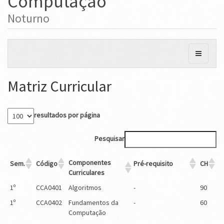
Computação
Noturno
Matriz Curricular
resultados por página
Pesquisar
Componentes
Sem.
Código
Pré-requisito
CH
Curriculares
1º
CCA0401
Algoritmos
-
90
1º
CCA0402
Fundamentos da
-
60
Computação