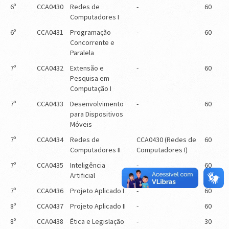
6º
CCA0430
Redes de
-
60
Computadores I
6º
CCA0431
Programação
-
60
Concorrente e
Paralela
7º
CCA0432
Extensão e
-
60
Pesquisa em
Computação I
7º
CCA0433
Desenvolvimento
-
60
para Dispositivos
Móveis
7º
CCA0434
Redes de
CCA0430 (Redes de
60
Computadores II
Computadores I)
7º
CCA0435
Inteligência
-
60
Artificial
7º
CCA0436
Projeto Aplicado I
-
60
8º
CCA0437
Projeto Aplicado II
-
60
8º
CCA0438
Ética e Legislação
-
30