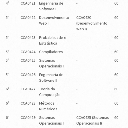
4º
CCA0421
Engenharia de
-
60
Software I
5º
CCA0422
Desenvolvimento
CCA0420
60
Web II
(Desenvolvimento
Web I)
5º
CCA0423
Probabilidade e
-
60
Estatística
5º
CCA0424
Compiladores
-
60
5º
CCA0425
Sistemas
-
60
Operacionais I
5º
CCA0426
Engenharia de
-
60
Software II
6º
CCA0427
Teoria da
-
60
Computação
6º
CCA0428
Métodos
-
60
Numéricos
6º
CCA0429
Sistemas
CCA0425 (Sistemas
60
Operacionais II
Operacionais I)