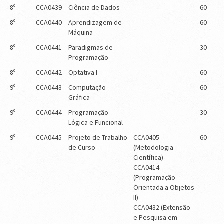
8º
CCA0439
Ciência de Dados
-
60
8º
CCA0440
Aprendizagem de
-
60
Máquina
8º
CCA0441
Paradigmas de
-
30
Programação
8º
CCA0442
Optativa I
-
60
9º
CCA0443
Computação
-
60
Gráfica
9º
CCA0444
Programação
-
30
Lógica e Funcional
9º
CCA0445
Projeto de Trabalho
CCA0405
60
de Curso
(Metodologia
Científica)
CCA0414
(Programação
Orientada a Objetos
II)
CCA0432 (Extensão
e Pesquisa em