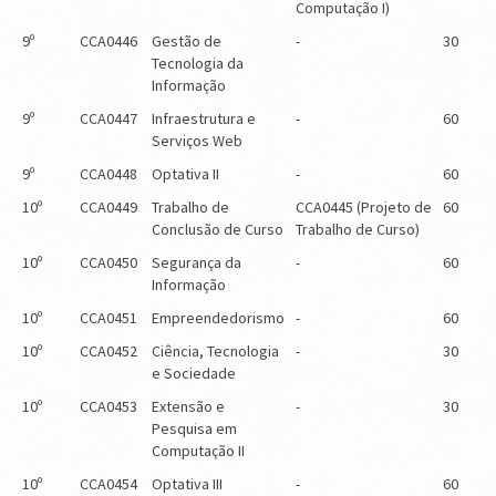
Computação I)
9º
CCA0446
Gestão de
-
30
Tecnologia da
Informação
9º
CCA0447
Infraestrutura e
-
60
Serviços Web
9º
CCA0448
Optativa II
-
60
10º
CCA0449
Trabalho de
CCA0445 (Projeto de
60
Conclusão de Curso
Trabalho de Curso)
10º
CCA0450
Segurança da
-
60
Informação
10º
CCA0451
Empreendedorismo
-
60
10º
CCA0452
Ciência, Tecnologia
-
30
e Sociedade
10º
CCA0453
Extensão e
-
30
Pesquisa em
Computação II
10º
CCA0454
Optativa III
-
60