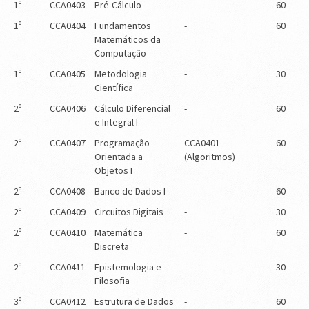
1º
CCA0403
Pré-Cálculo
-
60
1º
CCA0404
Fundamentos
-
60
Matemáticos da
Computação
1º
CCA0405
Metodologia
-
30
Científica
2º
CCA0406
Cálculo Diferencial
-
60
e Integral I
2º
CCA0407
Programação
CCA0401
60
Orientada a
(Algoritmos)
Objetos I
2º
CCA0408
Banco de Dados I
-
60
2º
CCA0409
Circuitos Digitais
-
30
2º
CCA0410
Matemática
-
60
Discreta
2º
CCA0411
Epistemologia e
-
30
Filosofia
3º
CCA0412
Estrutura de Dados
-
60